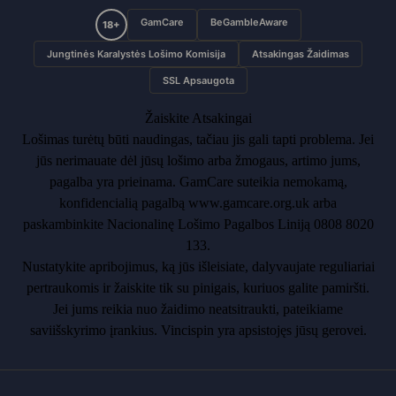
GamCare
BeGambleAware
18+
Jungtinės Karalystės Lošimo Komisija
Atsakingas Žaidimas
SSL Apsaugota
Žaiskite Atsakingai
Lošimas turėtų būti naudingas, tačiau jis gali tapti problema. Jei
jūs nerimauate dėl jūsų lošimo arba žmogaus, artimo jums,
pagalba yra prieinama. GamCare suteikia nemokamą,
konfidencialią pagalbą www.gamcare.org.uk arba
paskambinkite Nacionalinę Lošimo Pagalbos Liniją 0808 8020
133.
Nustatykite apribojimus, ką jūs išleisiate, dalyvaujate reguliariai
pertraukomis ir žaiskite tik su pinigais, kuriuos galite pamiršti.
Jei jums reikia nuo žaidimo neatsitraukti, pateikiame
saviišskyrimo įrankius. Vincispin yra apsistojęs jūsų gerovei.