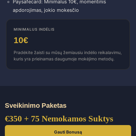
Paysafecard: Minimalus 10€, momentinis
apdorojimas, jokio mokesčio
MINIMALUS INDĖLIS
10€
Pradėkite žaisti su mūsų žemiausiu indėlio reikalavimu,
kuris yra prieinamas daugumoje mokėjimo metodų.
Sveikinimo Paketas
€350 + 75 Nemokamos Suktys
Gauti Bonusą