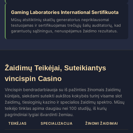
Gaming Laboratories International Sertifikuota
Mūsų atsitiktinių skaičių generatorius nepriklausomai
testuojamas ir sertifikuojamas trečiųjų šalių auditatorių, kad
garantuotų sąžiningus, nenuspėjamus žaidimo rezultatus.
Žaidimų Teikėjai, Suteikiantys
vincispin Casino
Vincispin bendradarbiauoja su iš pažinties žinomais žaidimų
kūrėjais, siekdami suteikti aukštos kokybės turinį visame slot
žaidimų, tiesioginių kazino ir specialios žaidimų spektro. Mūsų
teikėjo tinklas apima daugiau nei 100 studijų, iš kurių
pagrindiniai lygiai išvardinti žemiau.
TEIKĖJAS
SPECIALIZACIJA
ŽINOMI ŽAIDIMAI