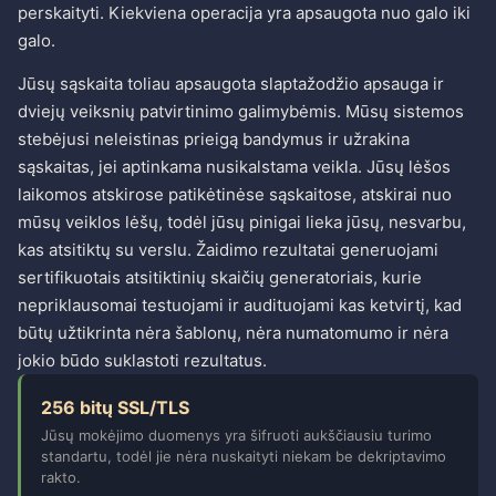
perskaityti. Kiekviena operacija yra apsaugota nuo galo iki
galo.
Jūsų sąskaita toliau apsaugota slaptažodžio apsauga ir
dviejų veiksnių patvirtinimo galimybėmis. Mūsų sistemos
stebėjusi neleistinas prieigą bandymus ir užrakina
sąskaitas, jei aptinkama nusikalstama veikla. Jūsų lėšos
laikomos atskirose patikėtinėse sąskaitose, atskirai nuo
mūsų veiklos lėšų, todėl jūsų pinigai lieka jūsų, nesvarbu,
kas atsitiktų su verslu. Žaidimo rezultatai generuojami
sertifikuotais atsitiktinių skaičių generatoriais, kurie
nepriklausomai testuojami ir audituojami kas ketvirtį, kad
būtų užtikrinta nėra šablonų, nėra numatomumo ir nėra
jokio būdo suklastoti rezultatus.
256 bitų SSL/TLS
Jūsų mokėjimo duomenys yra šifruoti aukščiausiu turimo
standartu, todėl jie nėra nuskaityti niekam be dekriptavimo
rakto.