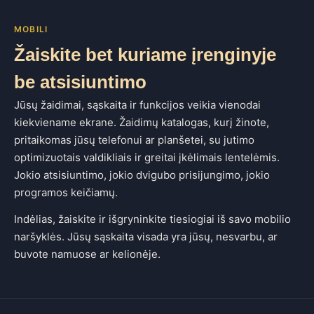
MOBILI
Žaiskite bet kuriame įrenginyje
be atsisiuntimo
Jūsų žaidimai, sąskaita ir funkcijos veikia vienodai
kiekviename ekrane. Žaidimų katalogas, kurį žinote,
pritaikomas jūsų telefonui ar planšetei, su jutimo
optimizuotais valdikliais ir greitai įkėlimais lentelėmis.
Jokio atsisiuntimo, jokio dvigubo prisijungimo, jokio
programos keičiamų.
Indėlias, žaiskite ir išgryninkite tiesiogiai iš savo mobilio
naršyklės. Jūsų sąskaita visada yra jūsų, nesvarbu, ar
buvote namuose ar kelionėje.